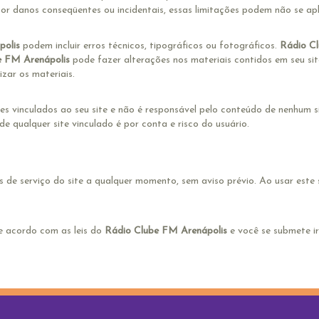
 por danos conseqüentes ou incidentais, essas limitações podem não se apl
polis
podem incluir erros técnicos, tipográficos ou fotográficos.
Rádio C
e FM Arenápolis
pode fazer alterações nos materiais contidos em seu si
zar os materiais.
es vinculados ao seu site e não é responsável pelo conteúdo de nenhum sit
de qualquer site vinculado é por conta e risco do usuário.
 de serviço do site a qualquer momento, sem aviso prévio. Ao usar este 
e acordo com as leis do
Rádio Clube FM Arenápolis
e você se submete ir