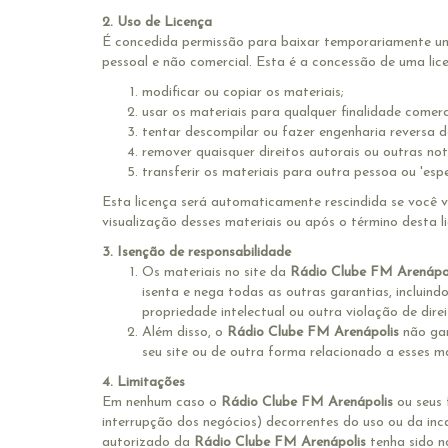
2. Uso de Licença
É concedida permissão para baixar temporariamente um
pessoal e não comercial. Esta é a concessão de uma lice
modificar ou copiar os materiais;
usar os materiais para qualquer finalidade comerc
tentar descompilar ou fazer engenharia reversa d
remover quaisquer direitos autorais ou outras no
transferir os materiais para outra pessoa ou 'espe
Esta licença será automaticamente rescindida se você v
visualização desses materiais ou após o término desta 
3. Isenção de responsabilidade
Os materiais no site da
Rádio Clube FM Arenápo
isenta e nega todas as outras garantias, incluind
propriedade intelectual ou outra violação de direi
Além disso, o
Rádio Clube FM Arenápolis
não gar
seu site ou de outra forma relacionado a esses mat
4. Limitações
Em nenhum caso o
Rádio Clube FM Arenápolis
ou seus 
interrupção dos negócios) decorrentes do uso ou da in
autorizado da
Rádio Clube FM Arenápolis
tenha sido n