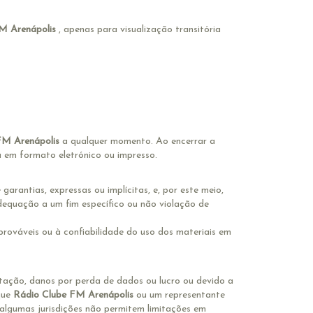
M Arenápolis
, apenas para visualização transitória
FM Arenápolis
a qualquer momento. Ao encerrar a
a em formato eletrónico ou impresso.
garantias, expressas ou implícitas, e, por este meio,
adequação a um fim específico ou não violação de
prováveis ou à confiabilidade do uso dos materiais em
itação, danos por perda de dados ou lucro ou devido a
que
Rádio Clube FM Arenápolis
ou um representante
 algumas jurisdições não permitem limitações em