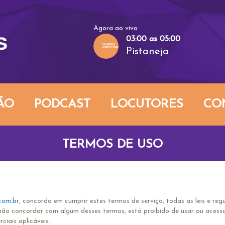
Agora ao vivo
03:00 as 05:00
Pistaneja
ÃO
PODCAST
LOCUTORES
CO
TERMOS DE USO
com.br
, concorda em cumprir estes termos de serviço, todas as leis e re
 não concordar com algum desses termos, está proibido de usar ou acessar
ciais aplicáveis.