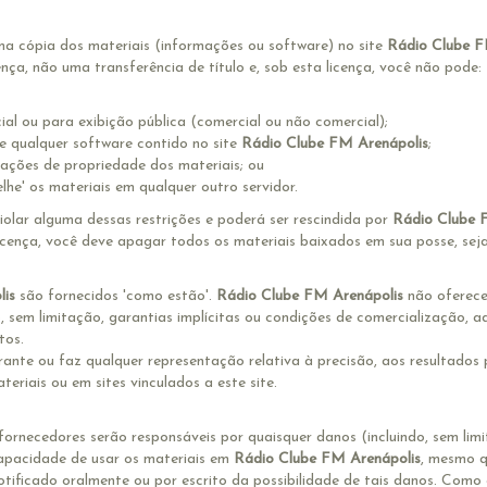
a cópia dos materiais (informações ou software) no site
Rádio Clube F
nça, não uma transferência de título e, sob esta licença, você não pode:
ial ou para exibição pública (comercial ou não comercial);
e qualquer software contido no site
Rádio Clube FM Arenápolis
;
tações de propriedade dos materiais; ou
lhe' os materiais em qualquer outro servidor.
iolar alguma dessas restrições e poderá ser rescindida por
Rádio Clube 
licença, você deve apagar todos os materiais baixados em sua posse, sej
lis
são fornecidos 'como estão'.
Rádio Clube FM Arenápolis
não oferece 
o, sem limitação, garantias implícitas ou condições de comercialização, 
tos.
ante ou faz qualquer representação relativa à precisão, aos resultados 
eriais ou em sites vinculados a este site.
fornecedores serão responsáveis por quaisquer danos (incluindo, sem lim
capacidade de usar os materiais em
Rádio Clube FM Arenápolis
, mesmo 
otificado oralmente ou por escrito da possibilidade de tais danos. Como