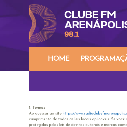
HOME
PROGRAMAÇ
1. Termos
Ao acessar ao site
https://www.radioclubefmarenapolis.
cumprimento de todas as leis locais aplicáveis. Se você
protegidos pelas leis de direitos autorais e marcas comer