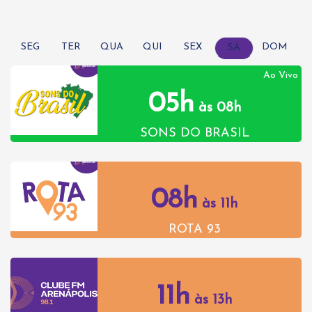
SEG
TER
QUA
QUI
SEX
DOM
SÁ
Ao Vivo
05h
às 08h
SONS DO BRASIL
08h
às 11h
ROTA 93
11h
às 13h