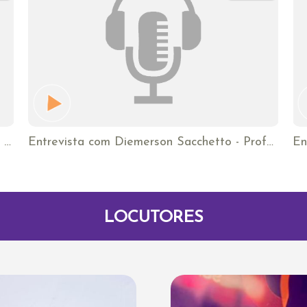
Entrevista com Pré Candidato a Deputado Estadual Kan
Entrevista com Diemerson Sacchetto - Professor de Psicologia Social do Espirito Santos
LOCUTORES