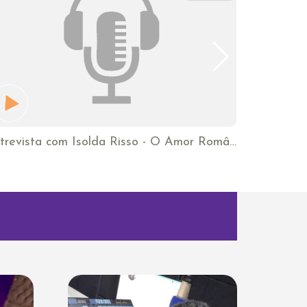
Entrevista com Isolda Risso - O Amor Romântico não Existe
Ex Gov