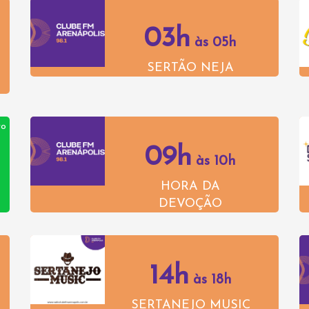
03h
às 05h
SERTÃO NEJA
vo
09h
às 10h
HORA DA
DEVOÇÃO
14h
às 18h
SERTANEJO MUSIC