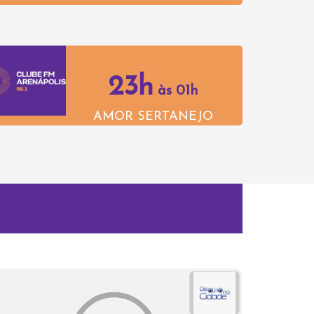
23h
às 01h
AMOR SERTANEJO