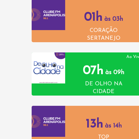
01h
às 03h
CORAÇÃO
SERTANEJO
Ao Vi
07h
às 09h
DE OLHO NA
CIDADE
13h
às 14h
TOP