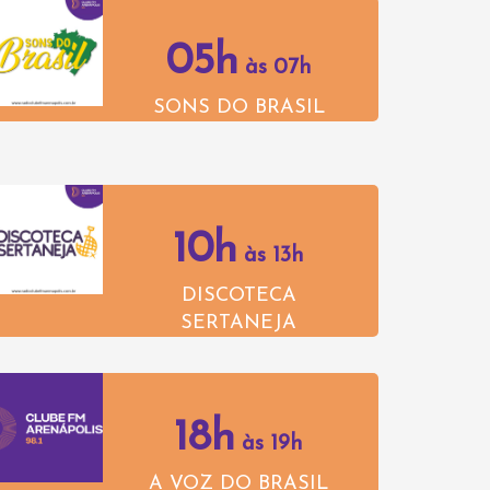
05h
às 07h
SONS DO BRASIL
10h
às 13h
DISCOTECA
SERTANEJA
18h
às 19h
A VOZ DO BRASIL