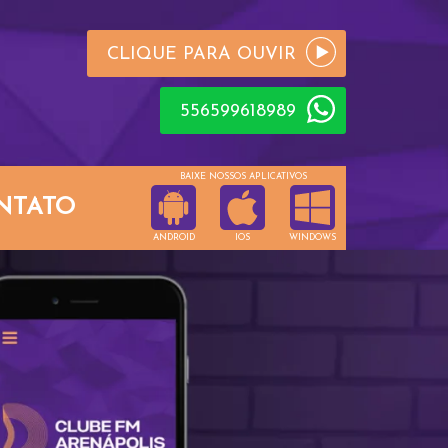
CLIQUE PARA OUVIR
556599618989
BAIXE NOSSOS APLICATIVOS
NTATO
ANDROID
IOS
WINDOWS