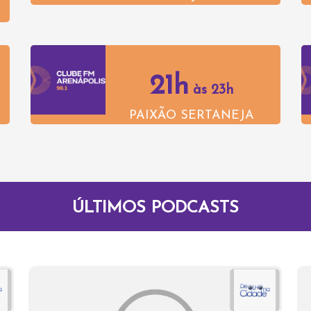
21h
às 23h
PAIXÃO SERTANEJA
ÚLTIMOS PODCASTS